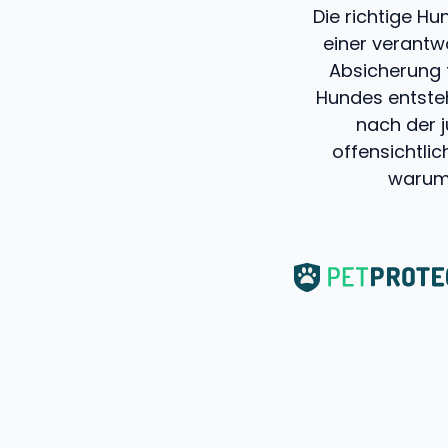
Die richtige Hu
einer verantw
Absicherung f
Hundes entste
nach der 
offensichtlic
warum 