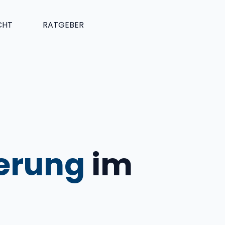
CHT
RATGEBER
erung
im