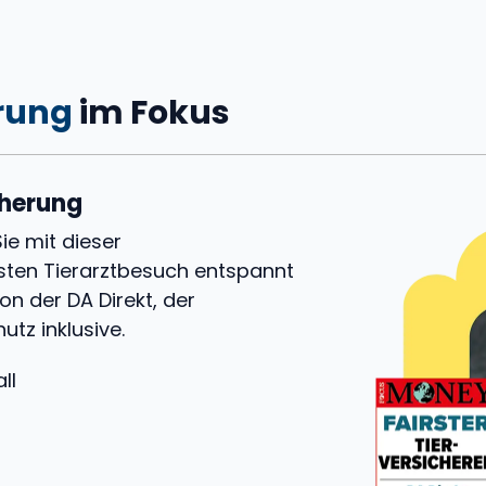
rung
im Fokus
cherung
ie mit dieser
ten Tierarztbesuch entspannt
n der DA Direkt, der
tz inklusive.
ll