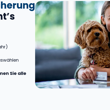
cherung
ht’s
ahr)
uswählen
en Sie alle