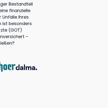
iger Bestandteil
ne finanzielle
 Unfälle Ihres
 ist besonders
rzte (GOT)
enversichert –
nießen?