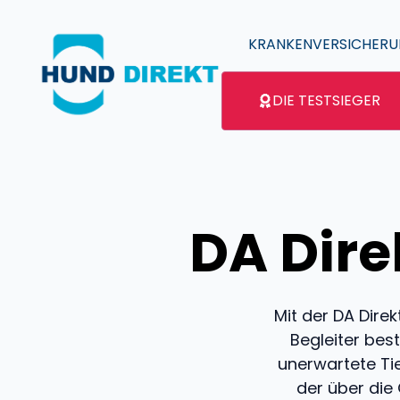
Zum
Inhalt
KRANKENVERSICHER
springen
DIE TESTSIEGER
DA Dir
Mit der DA Direk
Begleiter bes
unerwartete Ti
der über die