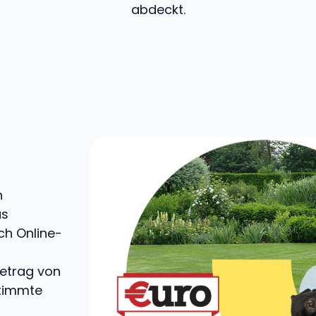
abdeckt.
n
us
ch Online-
Betrag von
stimmte