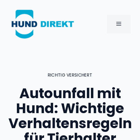
Zum
Inhalt
springen
MENÜ
RICHTIG VERSICHERT
Autounfall mit
Hund: Wichtige
Verhaltensregeln
für Tierhalter